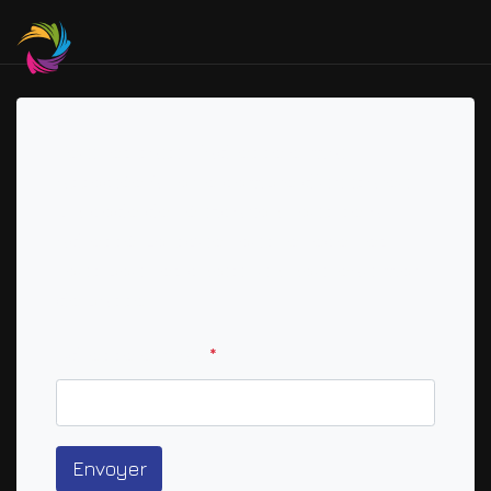
Veuillez saisir l'adresse e-mail
associée à votre compte d'utilisateur.
Un code de vérification vous sera
adressé. Lorsque vous le recevrez,
vous pourrez choisir un nouveau mot
de passe
Adresse e-mail
*
Envoyer