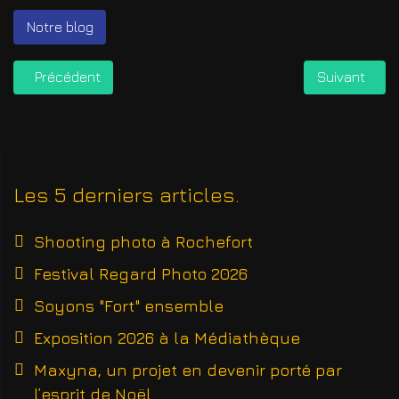
Notre blog
Article précédent : Festival Regard Photo 2026
Article suiva
Précédent
Suivant
Les 5 derniers articles
Shooting photo à Rochefort
Festival Regard Photo 2026
Soyons "Fort" ensemble
Exposition 2026 à la Médiathèque
Maxyna, un projet en devenir porté par
l’esprit de Noël