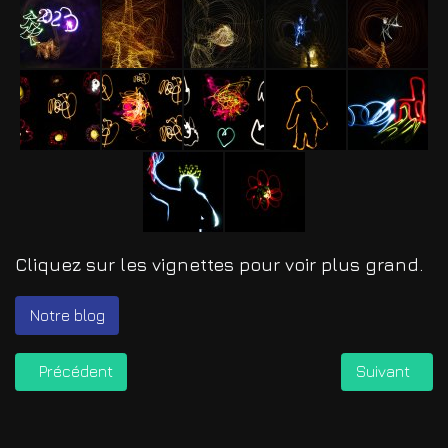
Cliquez sur les vignettes pour voir plus grand.
Notre blog
Article précédent : Parade de Noël 2022
Article suiva
Précédent
Suivant