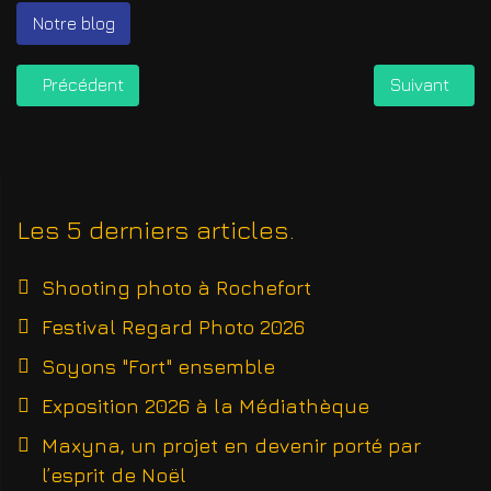
Notre blog
Article précédent : Exposition à la Médiathèque
Article suiva
Précédent
Suivant
Les 5 derniers articles
Shooting photo à Rochefort
Festival Regard Photo 2026
Soyons "Fort" ensemble
Exposition 2026 à la Médiathèque
Maxyna, un projet en devenir porté par
l’esprit de Noël