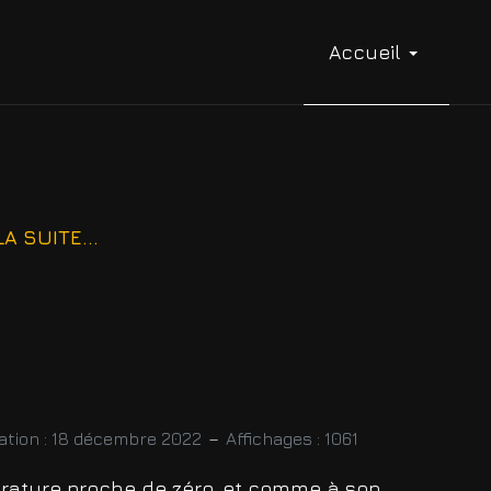
Accueil
A SUITE...
ation : 18 décembre 2022
Affichages : 1061
rature proche de zéro, et comme à son