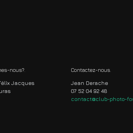
es-nous?
Contactez-nous
Félix Jacques
Jean Derache
uras
07 52 04 92 48
contact@club-photo-fou