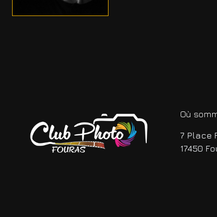
Où somm
7 Place 
17450 Fo